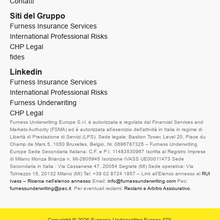
Contatti
Siti del Gruppo
Furness Insurance Services
International Professional Risks
CHP Legal
fides
Linkedin
Furness Insurance Services
International Professional Risks
Furness Underwriting
CHP Legal
Furness Underwriting Europe S.r.l. è autorizzata e regolata dal Financial Services and
Markets Authority (FSMA) ed è autorizzata all’esercizio dell’attività in Italia in regime di
Libertà di Prestazione di Servizi (LPS). Sede legale: Bastion Tower, Level 20, Place du
Champ de Mars 5, 1050 Bruxelles, Belgio, Nr. 0696787325 – Furness Underwriting
Europe Sede Secondaria Italiana: C.F. e P.I. 11483530967 Iscritta al Registro Imprese
di Milano Monza Brianza n. MI-2605945 Iscrizione IVASS UE00011473 Sede
Secondaria in Italia : Via Cassanese 47, 20054 Segrate (MI) Sede operativa: Via
Tolmezzo 15, 20132 Milano (MI) Tel: +39 02 8724 1957 – Link all’Elenco annesso al
RUI
Ivass – Ricerca nell’elenco annesso
Email:
info@furnessunderwriting.com
Pec:
furnessunderwriting@pec.it
. Per eventuali reclami:
Reclami e Arbitro Assicurativo
.